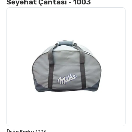
Seyehat Çantası - 1003
İletişim
Ürün Kodu :
1003