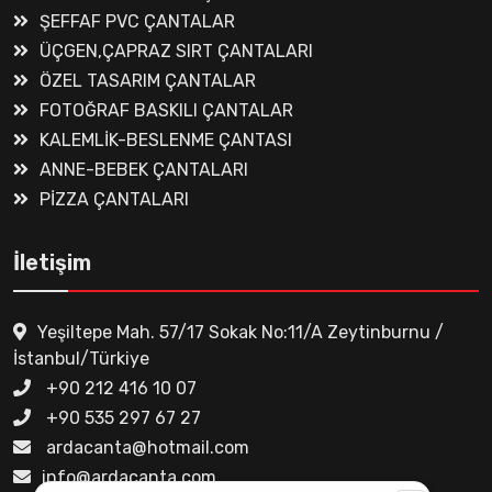
ŞEFFAF PVC ÇANTALAR
ÜÇGEN,ÇAPRAZ SIRT ÇANTALARI
ÖZEL TASARIM ÇANTALAR
FOTOĞRAF BASKILI ÇANTALAR
KALEMLİK-BESLENME ÇANTASI
ANNE-BEBEK ÇANTALARI
PİZZA ÇANTALARI
İletişim
Yeşiltepe Mah. 57/17 Sokak No:11/A Zeytinburnu /
İstanbul/Türkiye
+90 212 416 10 07
+90 535 297 67 27
ardacanta@hotmail.com
info@ardacanta.com