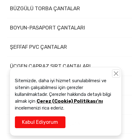
BÜZGÜLÜ TORBA ÇANTALAR
BOYUN-PASAPORT ÇANTALARI
ŞEFFAF PVC ÇANTALAR
ÜÇGEN,ÇAPRAZ SIRT ÇANTALARI
Sitemizde, daha iyi hizmet sunulabilmesi ve
ÖZEL TASARIM ÇANTALAR
sitenin çalışabilmesi için çerezler
kullanılmaktadır. Çerezler hakkında detaylı bilgi
almak için
Çerez (Cookie) Politikası’nı
FOTOĞRAF BASKILI ÇANTALAR
incelemenizi rica ederiz.
Kabul Ediyorum
KALEMLİK-BESLENME ÇANTASI