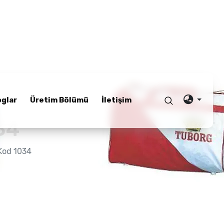
oglar
Üretim Bölümü
İletişim
34
Kod 1034