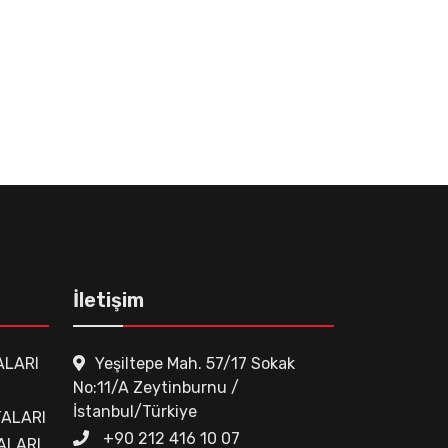
İletişim
ALARI
Yeşiltepe Mah. 57/17 Sokak
No:11/A Zeytinburnu /
İstanbul/Türkiye
ALARI
+90 212 416 10 07
ALARI