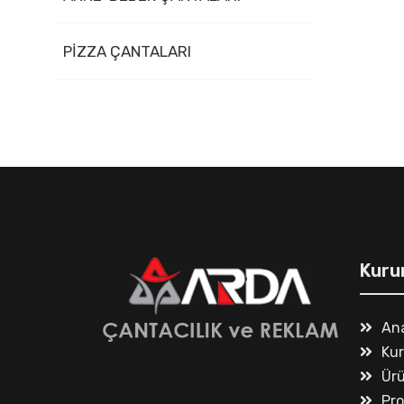
PİZZA ÇANTALARI
Kuru
An
Ku
Ürü
Pr