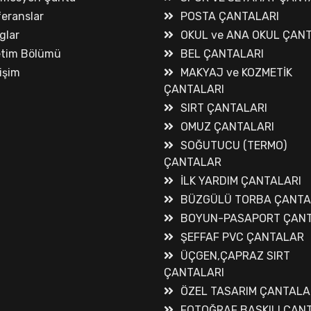
eranslar
POSTA ÇANTALARI
glar
OKUL ve ANA OKUL ÇAN
etim Bölümü
BEL ÇANTALARI
tişim
MAKYAJ ve KOZMETİK
ÇANTALARI
SIRT ÇANTALARI
OMUZ ÇANTALARI
SOĞUTUCU (TERMO)
ÇANTALAR
İLK YARDIM ÇANTALARI
BÜZGÜLÜ TORBA ÇANT
BOYUN-PASAPORT ÇANT
ŞEFFAF PVC ÇANTALAR
ÜÇGEN,ÇAPRAZ SIRT
ÇANTALARI
ÖZEL TASARIM ÇANTALA
FOTOĞRAF BASKILI ÇAN