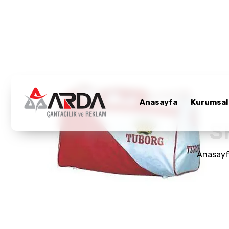
Anasayfa
Kurumsal
Anasayfa
Kurumsal
Ürünler
S
Promosyon Çanta
Anasay
Referanslar
Bloglar
Üretim Bölümü