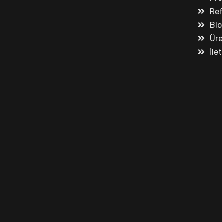
Ref
Blo
Ür
İle