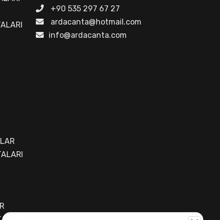
+90 535 297 67 27
ardacanta@hotmail.com
TALARI
info@ardacanta.com
ALAR
ALARI
R
TALAR