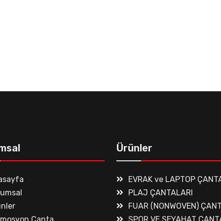
msal
Ürünler
asayfa
EVRAK ve LAPTOP ÇANT
rumsal
PLAJ ÇANTALARI
nler
FUAR (NONWOVEN) ÇANT
omosyon Çanta
SPOR VE SEYAHAT ÇANT