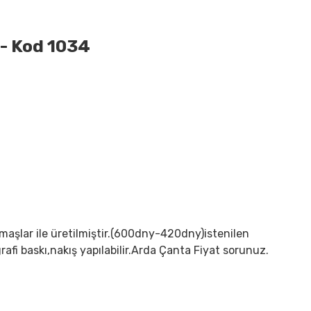
- Kod 1034
aşlar ile üretilmiştir.(600dny-420dny)istenilen
igrafi baskı,nakış yapılabilir.Arda Çanta Fiyat sorunuz.