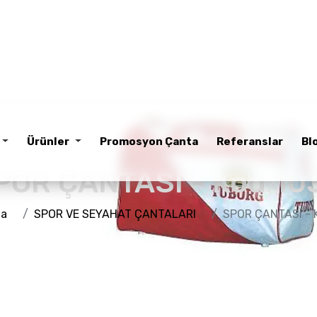
Ürünler
Promosyon Çanta
Referanslar
Bl
POR ÇANTASI - Kod 10
fa
SPOR VE SEYAHAT ÇANTALARI
SPOR ÇANTASI - 