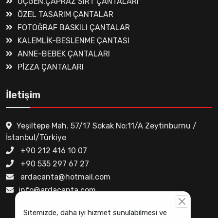
ÜÇGEN,ÇAPRAZ SIRT ÇANTALARI
ÖZEL TASARIM ÇANTALAR
FOTOĞRAF BASKILI ÇANTALAR
KALEMLİK-BESLENME ÇANTASI
ANNE-BEBEK ÇANTALARI
PİZZA ÇANTALARI
İletişim
Yeşiltepe Mah. 57/17 Sokak No:11/A Zeytinburnu /
İstanbul/Türkiye
+90 212 416 10 07
+90 535 297 67 27
ardacanta@hotmail.com
info@ardacanta.com
Sitemizde, daha iyi hizmet sunulabilmesi ve