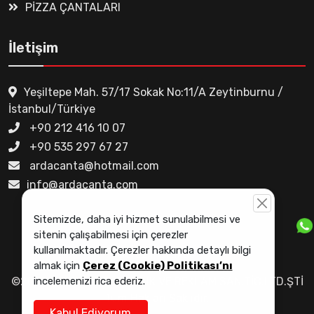
PİZZA ÇANTALARI
İletişim
Yeşiltepe Mah. 57/17 Sokak No:11/A Zeytinburnu /
İstanbul/Türkiye
+90 212 416 10 07
+90 535 297 67 27
ardacanta@hotmail.com
info@ardacanta.com
Sitemizde, daha iyi hizmet sunulabilmesi ve
sitenin çalışabilmesi için çerezler
kullanılmaktadır. Çerezler hakkında detaylı bilgi
Çerez Politikası
almak için
Çerez (Cookie) Politikası’nı
incelemenizi rica ederiz.
©2024 - ARDA ÇANTACILIK VE REKLAM SAN.TİC.LTD.ŞTİ
Tüm Hakları Saklıdır.
Kabul Ediyorum