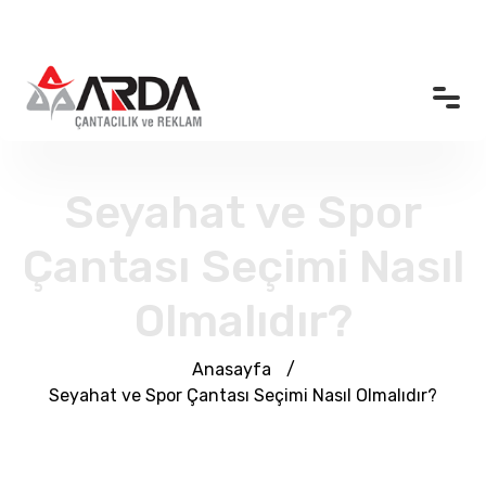
Anasayfa
Kurumsal
Seyahat ve Spor
Ürünler
Çantası Seçimi Nasıl
Promosyon Çanta
Olmalıdır?
Referanslar
Anasayfa
/
Bloglar
Seyahat ve Spor Çantası Seçimi Nasıl Olmalıdır?
Üretim Bölümü